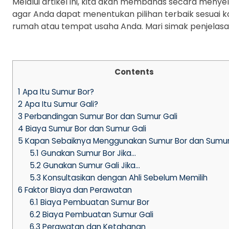
Melalui artikel ini, kita akan membahas secara meny
agar Anda dapat menentukan pilihan terbaik sesuai ko
rumah atau tempat usaha Anda. Mari simak penjelasan
Contents
1
Apa Itu Sumur Bor?
2
Apa Itu Sumur Gali?
3
Perbandingan Sumur Bor dan Sumur Gali
4
Biaya Sumur Bor dan Sumur Gali
5
Kapan Sebaiknya Menggunakan Sumur Bor dan Sumur
5.1
Gunakan Sumur Bor Jika…
5.2
Gunakan Sumur Gali Jika…
5.3
Konsultasikan dengan Ahli Sebelum Memilih
6
Faktor Biaya dan Perawatan
6.1
Biaya Pembuatan Sumur Bor
6.2
Biaya Pembuatan Sumur Gali
6.3
Perawatan dan Ketahanan