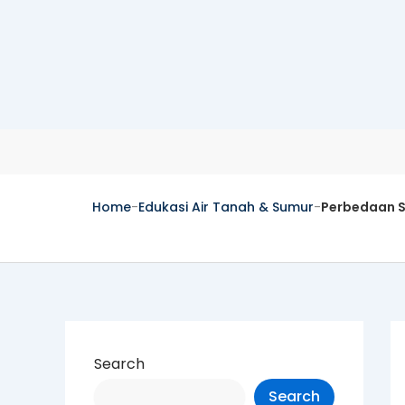
Skip
to
content
Home
-
Edukasi Air Tanah & Sumur
-
Perbedaan S
Search
Search